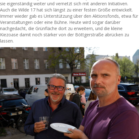
sie eigenständig weiter und vernetzt sich mit anderen Initiativen.
Auch die Wilde 17 hat sich längst zu einer festen Größe entwickelt.
Immer wieder gab es Unterstützung über den Aktionsfonds, etwa für
Veranstaltungen oder eine Bühne. Heute wird sogar darüber
nachgedacht, die Grünfläche dort zu erweitern, und die kleine
Kiezoase damit noch stärker von der Böttgerstraße abrücken zu
lassen.