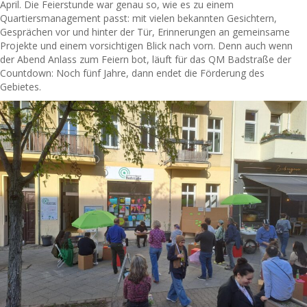
April. Die Feierstunde war genau so, wie es zu einem
Quartiersmanagement passt: mit vielen bekannten Gesichtern,
Gesprächen vor und hinter der Tür, Erinnerungen an gemeinsame
Projekte und einem vorsichtigen Blick nach vorn. Denn auch wenn
der Abend Anlass zum Feiern bot, läuft für das QM Badstraße der
Countdown: Noch fünf Jahre, dann endet die Förderung des
Gebietes.