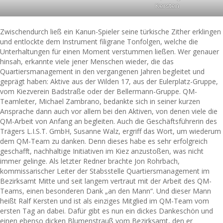
Kersten
Zwischendurch ließ ein Kanun-Spieler seine türkische Zither erklingen
und entlockte dem Instrument filigrane Tonfolgen, welche die
Unterhaltungen für einen Moment verstummen ließen. Wer genauer
hinsah, erkannte viele jener Menschen wieder, die das
Quartiersmanagement in den vergangenen Jahren begleitet und
geprägt haben: Aktive aus der Wilden 17, aus der Eulerplatz-Gruppe,
vom Kiezverein Badstraße oder der Bellermann-Gruppe. QM-
Teamleiter, Michael Zambrano, bedankte sich in seiner kurzen
Ansprache dann auch vor allem bei den Aktiven, von denen viele die
QM-Arbeit von Anfang an begleiten. Auch die Geschäftsführerin des
Trägers L.I.S.T. GmbH, Susanne Walz, ergriff das Wort, um wiederum
dem QM-Team zu danken. Denn dieses habe es sehr erfolgreich
geschafft, nachhaltige Initiativen im Kiez anzustoßen, was nicht
immer gelinge. Als letzter Redner brachte Jon Rohrbach,
kommissarischer Leiter der Stabsstelle Quartiersmanagement im
Bezirksamt Mitte und seit langem vertraut mit der Arbeit des QM-
Teams, einen besonderen Dank „an den Mann“. Und dieser Mann
heißt Ralf Kersten und ist als einziges Mitglied im QM-Team vom
ersten Tag an dabei. Dafür gibt es nun ein dickes Dankeschön und
einen ebenso dicken Blumenstrauß vom Bezirksamt, den er