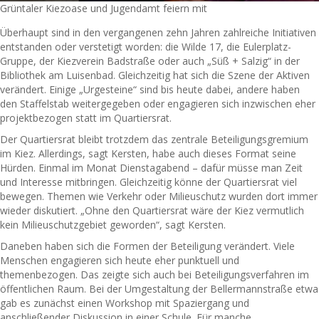
Grüntaler Kiezoase und Jugendamt feiern mit
Überhaupt sind in den vergangenen zehn Jahren zahlreiche Initiativen
entstanden oder verstetigt worden: die Wilde 17, die Eulerplatz-
Gruppe, der Kiezverein Badstraße oder auch „Süß + Salzig“ in der
Bibliothek am Luisenbad. Gleichzeitig hat sich die Szene der Aktiven
verändert. Einige „Urgesteine“ sind bis heute dabei, andere haben
den Staffelstab weitergegeben oder engagieren sich inzwischen eher
projektbezogen statt im Quartiersrat.
Der Quartiersrat bleibt trotzdem das zentrale Beteiligungsgremium
im Kiez. Allerdings, sagt Kersten, habe auch dieses Format seine
Hürden. Einmal im Monat Dienstagabend – dafür müsse man Zeit
und Interesse mitbringen. Gleichzeitig könne der Quartiersrat viel
bewegen. Themen wie Verkehr oder Milieuschutz wurden dort immer
wieder diskutiert. „Ohne den Quartiersrat wäre der Kiez vermutlich
kein Milieuschutzgebiet geworden“, sagt Kersten.
Daneben haben sich die Formen der Beteiligung verändert. Viele
Menschen engagieren sich heute eher punktuell und
themenbezogen. Das zeigte sich auch bei Beteiligungsverfahren im
öffentlichen Raum. Bei der Umgestaltung der Bellermannstraße etwa
gab es zunächst einen Workshop mit Spaziergang und
anschließender Diskussion in einer Schule. Für manche