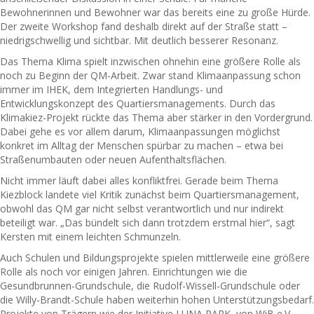
Bewohnerinnen und Bewohner war das bereits eine zu große Hürde.
Der zweite Workshop fand deshalb direkt auf der Straße statt –
niedrigschwellig und sichtbar. Mit deutlich besserer Resonanz.
Das Thema Klima spielt inzwischen ohnehin eine größere Rolle als
noch zu Beginn der QM-Arbeit. Zwar stand Klimaanpassung schon
immer im IHEK, dem Integrierten Handlungs- und
Entwicklungskonzept des Quartiersmanagements. Durch das
Klimakiez-Projekt rückte das Thema aber stärker in den Vordergrund.
Dabei gehe es vor allem darum, Klimaanpassungen möglichst
konkret im Alltag der Menschen spürbar zu machen – etwa bei
Straßenumbauten oder neuen Aufenthaltsflächen.
Nicht immer läuft dabei alles konfliktfrei. Gerade beim Thema
Kiezblock landete viel Kritik zunächst beim Quartiersmanagement,
obwohl das QM gar nicht selbst verantwortlich und nur indirekt
beteiligt war. „Das bündelt sich dann trotzdem erstmal hier“, sagt
Kersten mit einem leichten Schmunzeln.
Auch Schulen und Bildungsprojekte spielen mittlerweile eine größere
Rolle als noch vor einigen Jahren. Einrichtungen wie die
Gesundbrunnen-Grundschule, die Rudolf-Wissell-Grundschule oder
die Willy-Brandt-Schule haben weiterhin hohen Unterstützungsbedarf.
Projekte von Trägern wie der Initiative LUNA PARK, von WiB e.V.