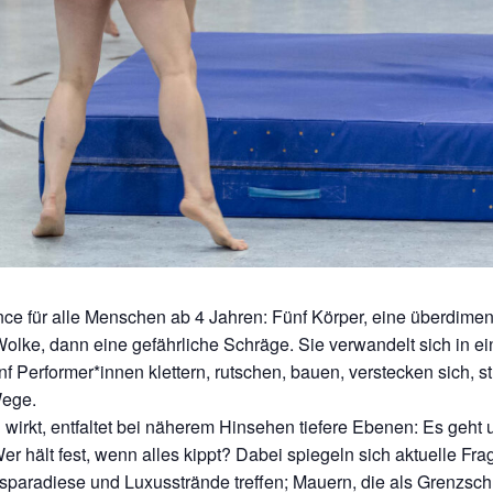
nce für alle Menschen ab 4 Jahren: Fünf Körper, eine überdimen
Wolke, dann eine gefährliche Schräge. Sie verwandelt sich in ein
nf Performer*innen klettern, rutschen, bauen, verstecken sich, st
Wege.
irkt, entfaltet bei näherem Hinsehen tiefere Ebenen: Es geht 
r hält fest, wenn alles kippt? Dabei spiegeln sich aktuelle Fra
sparadiese und Luxusstrände treffen; Mauern, die als Grenzsch