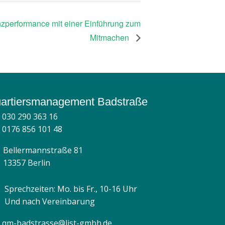
anzperformance mit einer Einführung zum
Mitmachen
artiersmanagement Badstraße
030 290 363 16
0176 856 101 48
Bellermannstraße 81
13357 Berlin
Sprechzeiten: Mo. bis Fr., 10-16 Uhr
Und nach Vereinbarung
qm-badstrasse@list-gmbh.de