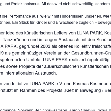
nd Protektionismus. All das wird nicht schwerfällig, sondern 
lotet die Performance aus, wie wir mit Hindernissen umgehen, w
n. Ein Stück für Kinder und Erwachsene zugleich – bewegend
iner Idee des künstlerischen Leiters von LUNA PARK, K
n Tänzer*innen und im engen Austausch mit den Schüler
PARK, gegründet 2003 als offenes Kollektiv freischaff
19 als gemeinnütziger Verein an der Gesundbrunnen-Grund
ausgeforderten Umfeld. LUNA PARK realisiert regelmäßig
es sowie Projekte der außerschulischen künstlerischen B
m internationalen Austausch.
tion von Initiative LUNA PARK e.V. und Kosmas Kosmopou
tützt im Rahmen des Projekts „Kiez in Bewegung / Berl
formance: Nolwenn Benichou-Samson, Aaron Carey-Burrows, Nik