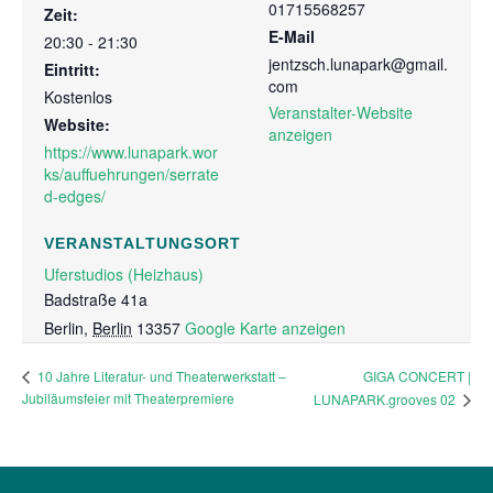
01715568257
Zeit:
E-Mail
20:30 - 21:30
jentzsch.lunapark@gmail.
Eintritt:
com
Kostenlos
Veranstalter-Website
Website:
anzeigen
https://www.lunapark.wor
ks/auffuehrungen/serrate
d-edges/
VERANSTALTUNGSORT
Uferstudios (Heizhaus)
Badstraße 41a
Berlin
,
Berlin
13357
Google Karte anzeigen
GIGA CONCERT |
10 Jahre Literatur- und Theaterwerkstatt –
Jubiläumsfeier mit Theaterpremiere
LUNAPARK.grooves 02