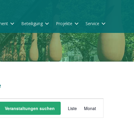
ment
Beteiligung
Projekte
Service
e
V
Veranstaltungen suchen
Liste
Monat
e
r