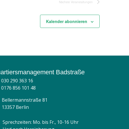
i
Nächste
Veranstaltungen
c
Kalender abonnieren
h
t
e
n
-
artiersmanagement Badstraße
N
030 290 363 16
a
0176 856 101 48
v
Bellermannstraße 81
i
13357 Berlin
g
Sprechzeiten: Mo. bis Fr., 10-16 Uhr
a