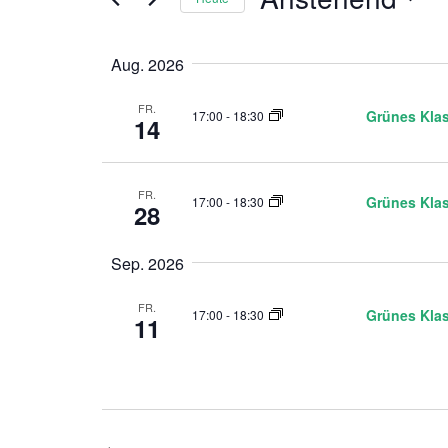
e
a
D
S
n
a
c
Aug. 2026
t
h
s
u
l
FR.
Grünes Kla
17:00
-
18:30
14
t
m
ü
a
s
a
u
s
FR.
l
Grünes Kla
s
17:00
-
18:30
e
28
w
l
t
ä
w
Sep. 2026
u
h
o
l
r
FR.
Grünes Kla
n
17:00
-
18:30
11
e
t
n
g
e
.
i
e
n
n
g