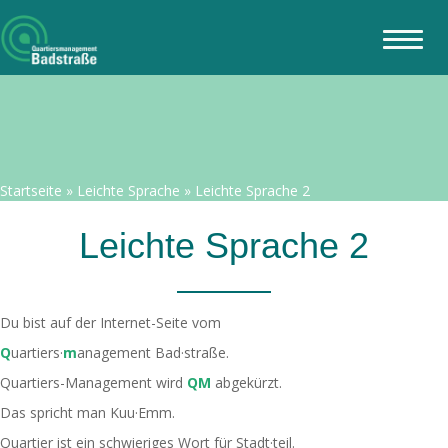
Startseite
»
Leichte Sprache
»
Leichte Sprache 2
Leichte Sprache 2
Du bist auf der Internet-Seite vom
Q
uartiers·
m
anagement Bad·straße.
Quartiers-Management wird
QM
abgekürzt.
Das spricht man Kuu·Emm.
Quartier ist ein schwieriges Wort für Stadt·teil.