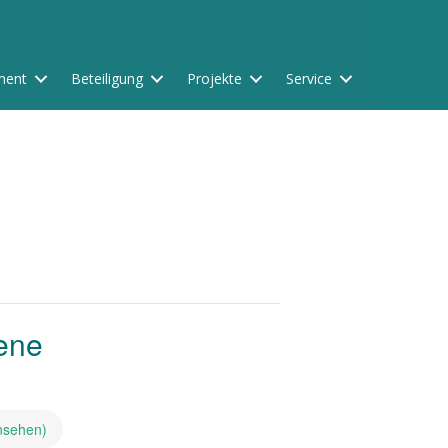
ment
Beteiligung
Projekte
Service
ene
ansehen)