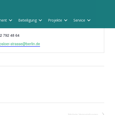
ment
Beteiligung
Projekte
Service
2 792 48 64
-osloer-strasse@berlin.de
Nächste
Veranstaltungen