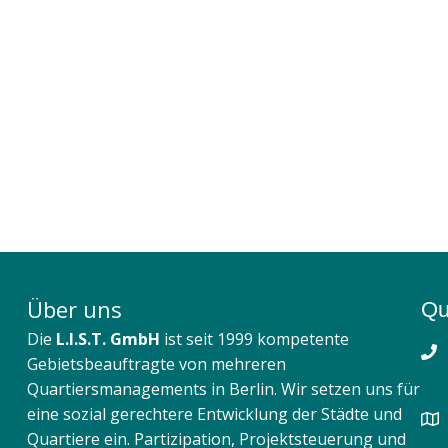
Über uns
Qu
Die
L.I.S.T. GmbH
ist seit 1999 kompetente
Gebietsbeauftragte von mehreren
Quartiersmanagements in Berlin. Wir setzen uns für
eine sozial gerechtere Entwicklung der Städte und
Quartiere ein. Partizipation, Projektsteuerung und