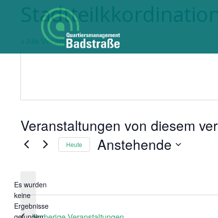
Stadtteilkkordinatio
« Alle Veranstaltungen
Veranstaltungen von diesem ver
Anstehende
Heute
D
a
t
Es wurden
keine
u
H
Ergebnisse
m
i
Vorherige
Veranstaltungen
gefunden.