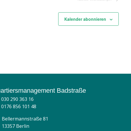
Kalender abonnieren
artiersmanagement Badstraße
030 290 363 16
0176 856 101 48
Bellermannstraße 81
13357 Berlin